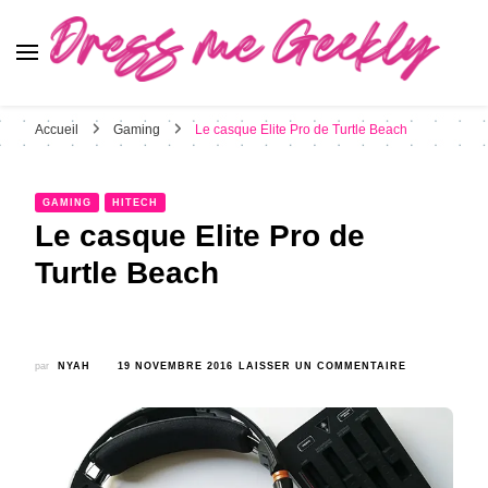
Dress Me Geekly
It's Good to Be Geek
Accueil
Gaming
Le casque Elite Pro de Turtle Beach
GAMING
HITECH
Le casque Elite Pro de
Turtle Beach
SUR
par
NYAH
19 NOVEMBRE 2016
LAISSER UN COMMENTAIRE
LE
CASQUE
ELITE
PRO
DE
TURTLE
BEACH