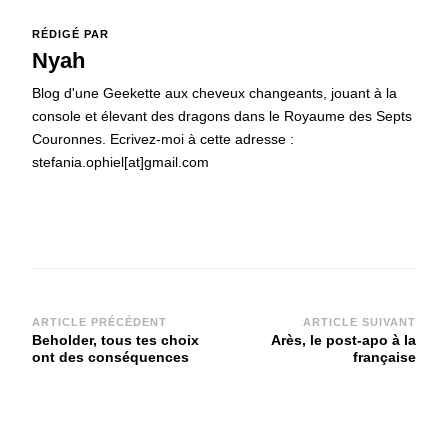
RÉDIGÉ PAR
Nyah
Blog d'une Geekette aux cheveux changeants, jouant à la
console et élevant des dragons dans le Royaume des Septs
Couronnes. Ecrivez-moi à cette adresse :
stefania.ophiel[at]gmail.com
Navigation
ARTICLE PRÉCÉDENT
ARTICLE SUIVANT
Beholder, tous tes choix
Arès, le post-apo à la
d'article
ont des conséquences
française