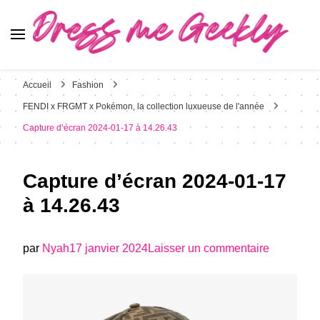
Dress Me Geekly
It's Good to Be Geek
Accueil
Fashion
FENDI x FRGMT x Pokémon, la collection luxueuse de l'année
Capture d’écran 2024-01-17 à 14.26.43
Capture d’écran 2024-01-17
à 14.26.43
sur
par
Nyah
17 janvier 2024
Laisser un commentaire
Capture
d’écran
2024-
01-