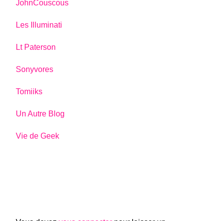
JohnCouscous
Les Illuminati
Lt Paterson
Sonyvores
Tomiiks
Un Autre Blog
Vie de Geek