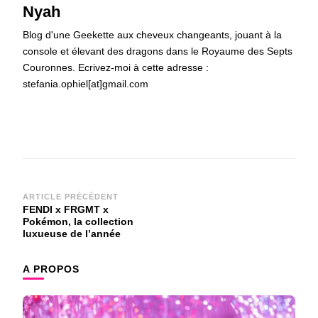
Nyah
Blog d'une Geekette aux cheveux changeants, jouant à la
console et élevant des dragons dans le Royaume des Septs
Couronnes. Ecrivez-moi à cette adresse :
stefania.ophiel[at]gmail.com
Navigation
ARTICLE PRÉCÉDENT
FENDI x FRGMT x
d'article
Pokémon, la collection
luxueuse de l’année
A PROPOS