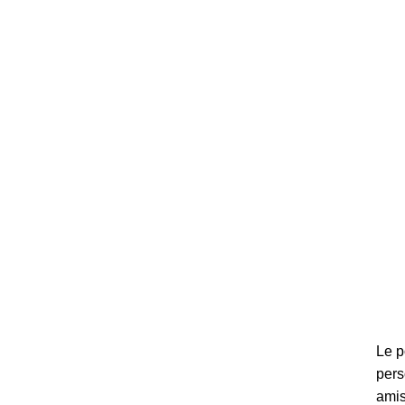
Le p
pers
amis