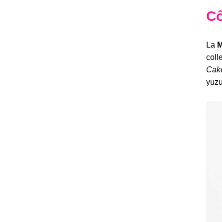
Cô
La
M
coll
Cak
yuzu