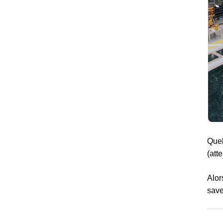
Quel
(att
Alor
save