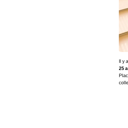
Il y
25 
Plac
coll