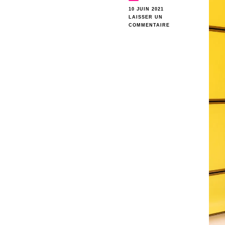
10 JUIN 2021
LAISSER UN
SUR
COMMENTAIRE
POKÉMON
FÊTE
SES
25
ANS
SUR
LES
CHAMPS-
ELYSÉES