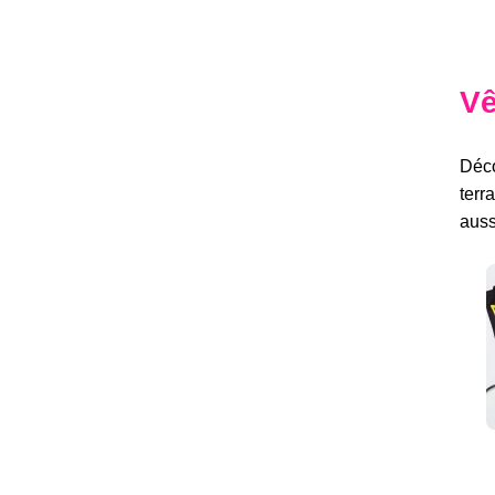
Vê
Déco
terr
auss