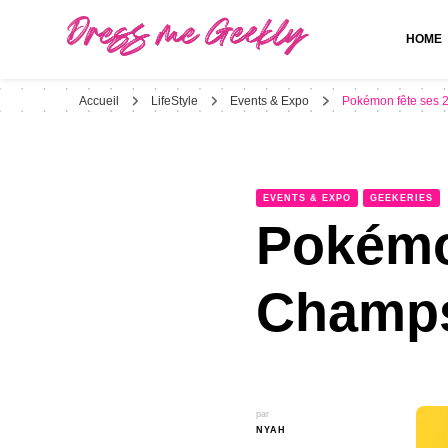
HOME
Dress Me Geekly
It's Good to Be Geek
Accueil
LifeStyle
Events & Expo
Pokémon fête ses 
EVENTS & EXPO
GEEKERIES
Pokémon
Champs
par
NYAH