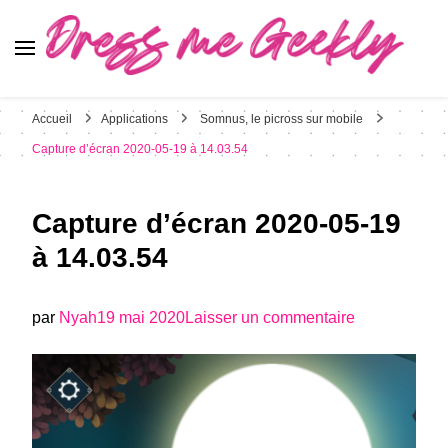
Dress Me Geekly
It's Good to Be Geek
Accueil
Applications
Somnus, le picross sur mobile
Capture d’écran 2020-05-19 à 14.03.54
Capture d’écran 2020-05-19
à 14.03.54
sur
par
Nyah
19 mai 2020
Laisser un commentaire
Capture
d’écran
2020-
05-
19