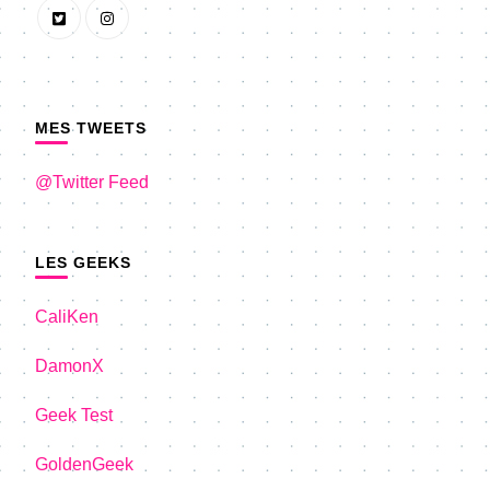
MES TWEETS
@Twitter Feed
LES GEEKS
CaliKen
DamonX
Geek Test
GoldenGeek