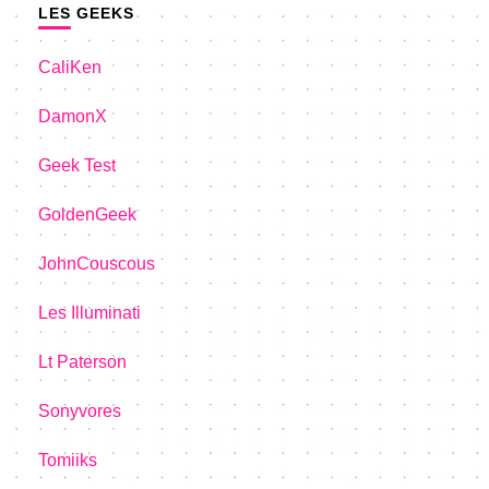
LES GEEKS
CaliKen
DamonX
Geek Test
GoldenGeek
JohnCouscous
Les Illuminati
Lt Paterson
Sonyvores
Tomiiks