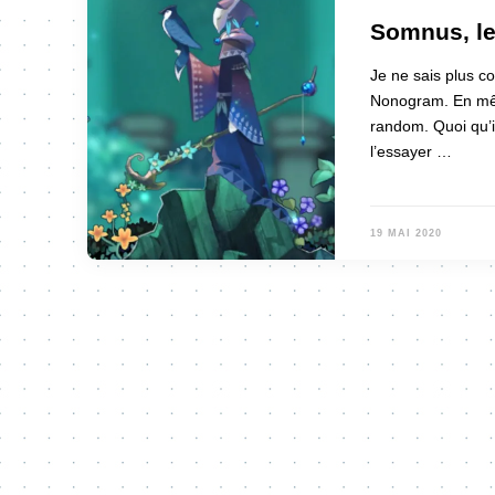
Somnus, le
Je ne sais plus co
Nonogram. En même
random. Quoi qu’il 
l’essayer …
19 MAI 2020