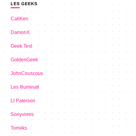
LES GEEKS
CaliKen
DamonX
Geek Test
GoldenGeek
JohnCouscous
Les Illuminati
Lt Paterson
Sonyvores
Tomiiks