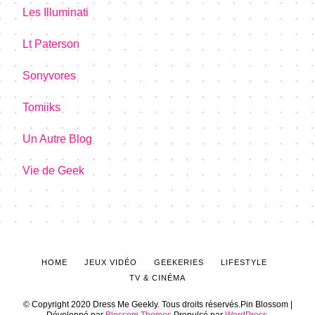
Les Illuminati
Lt Paterson
Sonyvores
Tomiiks
Un Autre Blog
Vie de Geek
HOME
JEUX VIDÉO
GEEKERIES
LIFESTYLE
TV & CINÉMA
© Copyright 2020 Dress Me Geekly. Tous droits réservés.
Pin Blossom |
Développé par
Blossom Themes
.Propulsé par
WordPress
.