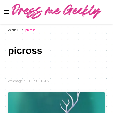
Dress Me Geekly
It's Good to Be Geek
Accueil
picross
picross
Affichage : 1 RÉSULTATS