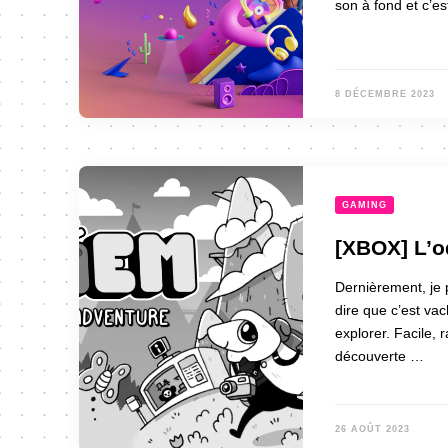
son à fond et c’es
8 DÉCEMBRE 2023
GAMING
[XBOX] L’
Dernièrement, je
dire que c’est va
explorer. Facile, 
découverte …
26 AOÛT 2023