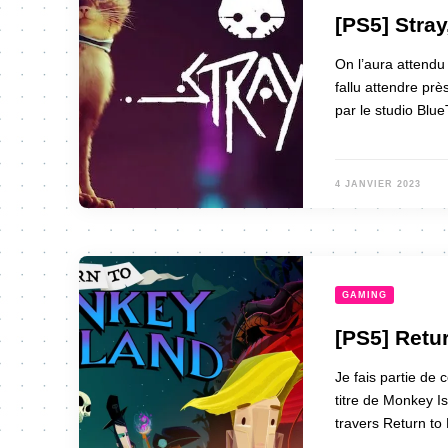
[PS5] Stray
On l’aura attendu
fallu attendre prè
par le studio Blu
4 JANVIER 2023
GAMING
[PS5] Retur
Je fais partie de 
titre de Monkey Is
travers Return to