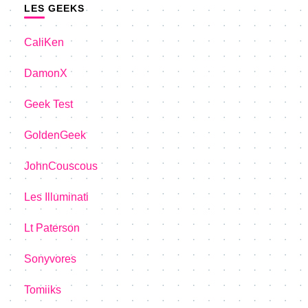
LES GEEKS
CaliKen
DamonX
Geek Test
GoldenGeek
JohnCouscous
Les Illuminati
Lt Paterson
Sonyvores
Tomiiks