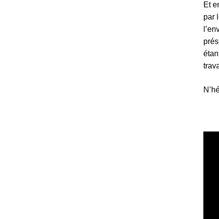
Et e
par 
l’en
prés
étan
trav
N’hé