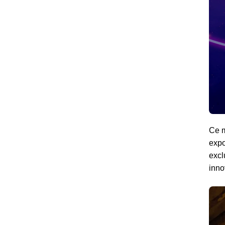
L’EXPOSITION
INTERACTIVE
Ce m
expo
excl
inno