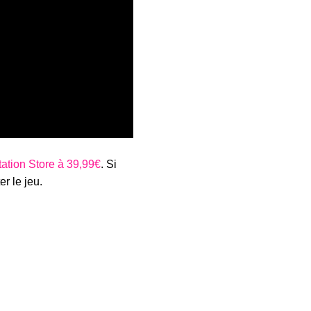
tation Store à 39,99€
. Si
r le jeu.