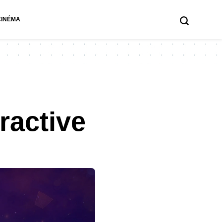
CINÉMA
ractive