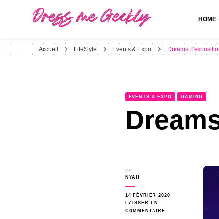
HOME
Dress Me Geekly
It's Good to Be Geek
Accueil
LifeStyle
Events & Expo
Dreams, l’exposition
EVENTS & EXPO
GAMING
Dreams,
par
NYAH
14 FÉVRIER 2020
LAISSER UN
SUR
COMMENTAIRE
DREAMS,