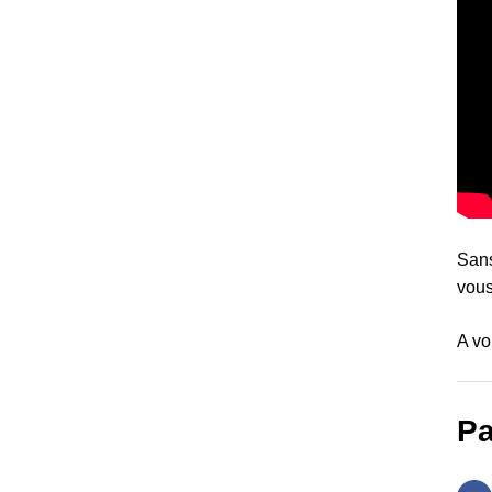
Sans
vous
A vo
Pa