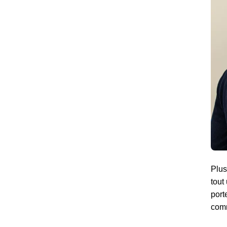
Plus
tout
port
comm