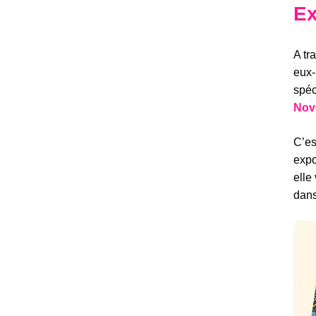
Ex
A tr
eux-
spéc
Nov
C’es
expo
elle
dans