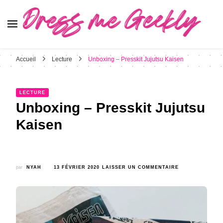
Dress Me Geekly
It's Good to Be Geek
Accueil
Lecture
Unboxing – Presskit Jujutsu Kaisen
LECTURE
Unboxing – Presskit Jujutsu
Kaisen
SUR
par
NYAH
13 FÉVRIER 2020
LAISSER UN COMMENTAIRE
UNBOXING
–
PRESSKIT
JUJUTSU
KAISEN