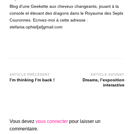
Blog d'une Geekette aux cheveux changeants, jouant à la
console et élevant des dragons dans le Royaume des Septs
Couronnes. Ecrivez-moi à cette adresse :
stefania.ophiel[at]gmail.com
Navigation
ARTICLE PRÉCÉDENT
ARTICLE SUIVANT
I’m thinking I’m back !
Dreams, l’exposition
d'article
interactive
Vous devez
vous connecter
pour laisser un
commentaire.