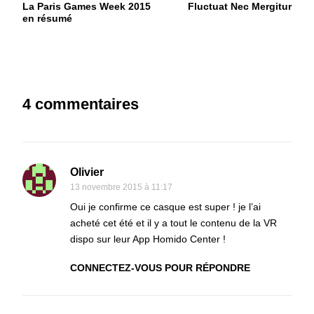
La Paris Games Week 2015
Fluctuat Nec Mergitur
d'article
en résumé
4 commentaires
Olivier
13 novembre 2015 à 11:17
Oui je confirme ce casque est super ! je l’ai
acheté cet été et il y a tout le contenu de la VR
dispo sur leur App Homido Center !
CONNECTEZ-VOUS POUR RÉPONDRE