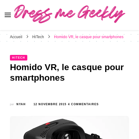
Dress Me Geekly
It's Good to Be Geek
Accueil
HiTech
Homido VR, le casque pour smartphones
HITECH
Homido VR, le casque pour
smartphones
SUR
par
NYAH
12 NOVEMBRE 2015
4 COMMENTAIRES
HOMIDO
VR,
LE
CASQUE
POUR
SMARTPHONES