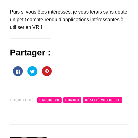
Puis si vous êtes intéressés, je vous ferais sans doute
un petit compte-rendu d’applications intéressantes à
utiliser en VR !
Partager :
Cliquez
Cliquez
Cliquez
pour
pour
pour
partager
partager
partager
sur
sur
sur
Facebook(ouvre
Twitter(ouvre
Pinterest(ouvre
dans
dans
dans
une
une
une
nouvelle
nouvelle
nouvelle
fenêtre)
fenêtre)
fenêtre)
ÉTIQUETTES :
CASQUE VR
HOMIDO
RÉALITÉ VIRTUELLE