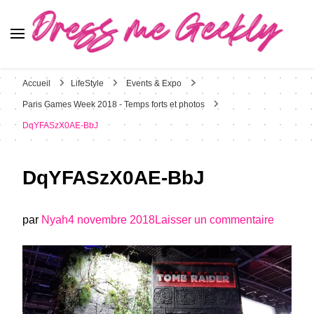
Dress Me Geekly
It's Good to Be Geek
Accueil
LifeStyle
Events & Expo
Paris Games Week 2018 - Temps forts et photos
DqYFASzX0AE-BbJ
DqYFASzX0AE-BbJ
sur
par
Nyah
4 novembre 2018
Laisser un commentaire
DqYFA
BbJ