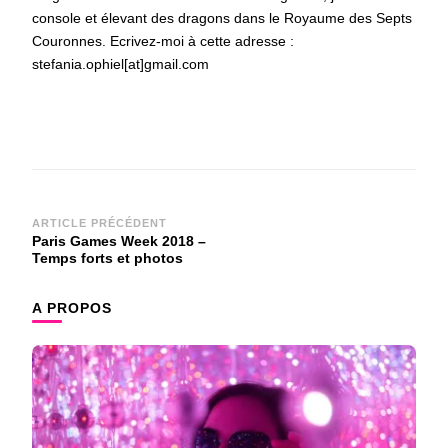
console et élevant des dragons dans le Royaume des Septs
Couronnes. Ecrivez-moi à cette adresse :
stefania.ophiel[at]gmail.com
Navigation
ARTICLE PRÉCÉDENT
Paris Games Week 2018 –
d'article
Temps forts et photos
A PROPOS