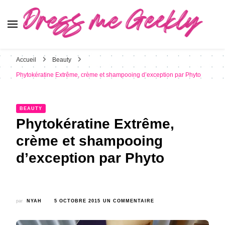
Dress Me Geekly
It's Good to Be Geek
Accueil
Beauty
Phytokératine Extrême, crème et shampooing d’exception par Phyto
BEAUTY
Phytokératine Extrême,
crème et shampooing
d’exception par Phyto
SUR
par
NYAH
5 OCTOBRE 2015
UN COMMENTAIRE
PHYTOKÉRATINE
EXTRÊME,
CRÈME