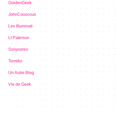
GoldenGeek
JohnCouscous
Les Illuminati
Lt Paterson
Sonyvores
Tomiiks
Un Autre Blog
Vie de Geek