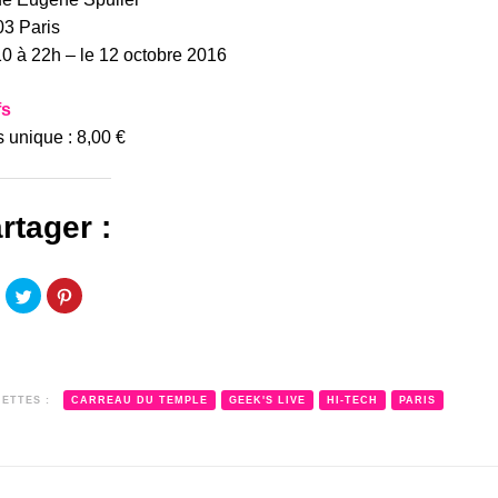
3 Paris
0 à 22h – le 12 octobre 2016
fs
 unique : 8,00 €
rtager :
liquez
Cliquez
Cliquez
our
pour
pour
artager
partager
partager
ur
sur
sur
acebook(ouvre
Twitter(ouvre
Pinterest(ouvre
ans
dans
dans
ne
une
une
ouvelle
nouvelle
nouvelle
enêtre)
fenêtre)
fenêtre)
UETTES :
CARREAU DU TEMPLE
GEEK'S LIVE
HI-TECH
PARIS