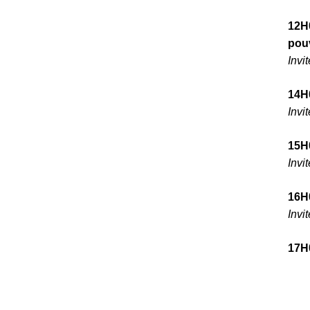
12H0
pouv
Invi
14H
Invi
15H
Invi
16H
Invi
17H