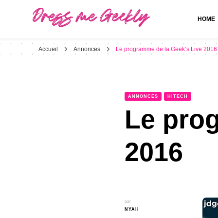
HOME
Dress Me Geekly
It's Good to Be Geek
Accueil
Annonces
Le programme de la Geek’s Live 2016
ANNONCES
HITECH
Le pro
2016
par
NYAH