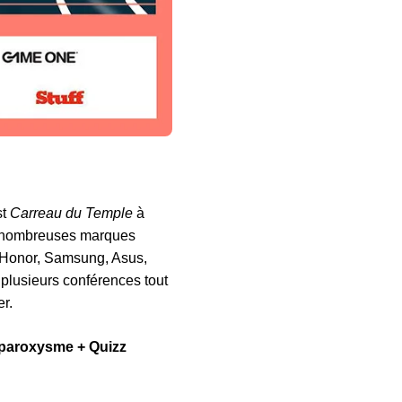
st
Carreau du Temple
à
De nombreuses marques
 Honor, Samsung, Asus,
 plusieurs conférences tout
r.
paroxysme + Quizz