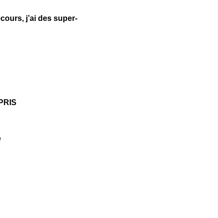
urs, j’ai des super-
PRIS
e