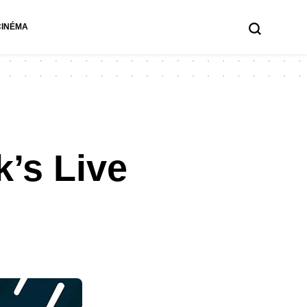
CINÉMA
’s Live