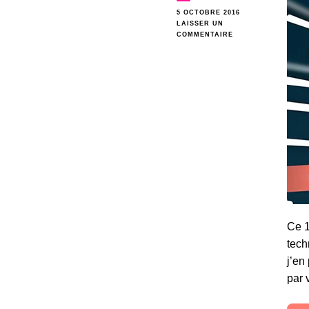
5 OCTOBRE 2016
LAISSER UN
SUR
COMMENTAIRE
LE
PROGRAMME
DE
LA
GEEK’S
LIVE
2016
Ce 1
tech
j’en
par 