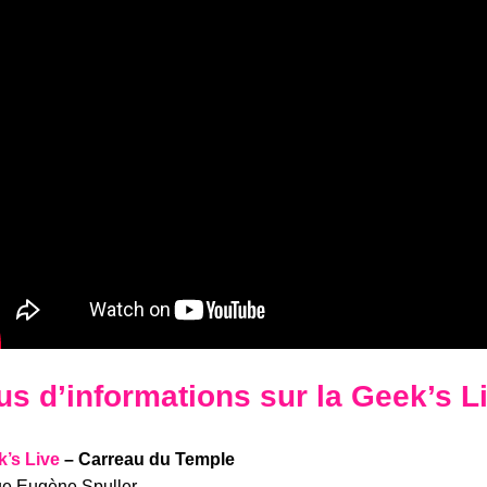
us d’informations sur la Geek’s L
’s Live
– Carreau du Temple
e Eugène Spuller