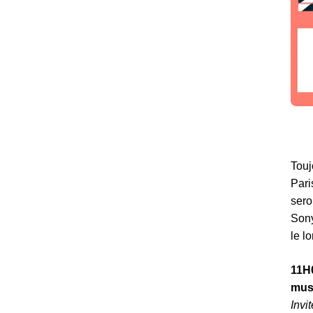
Touj
Pari
sero
Sony
le l
11H
mus
Invi