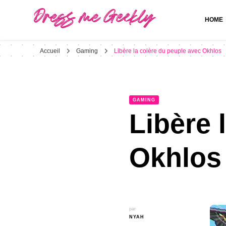
HOME
Dress Me Geekly
It's Good to Be Geek
Accueil
Gaming
Libère la colère du peuple avec Okhlos
GAMING
Libère 
Okhlos
par
NYAH