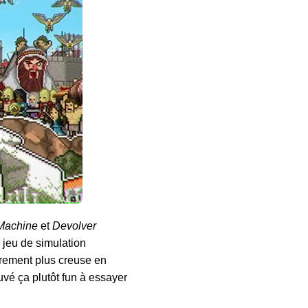
Machine
et
Devolver
n jeu de simulation
rement plus creuse en
uvé ça plutôt fun à essayer