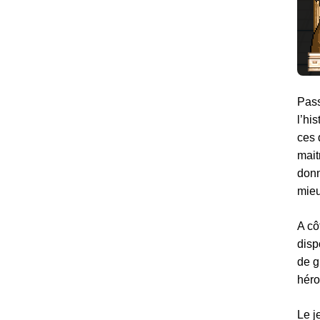
Pass
l’hi
ces 
mait
donn
mieu
A cô
disp
de g
héro
Le j