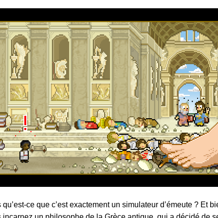
 qu’est-ce que c’est exactement un simulateur d’émeute ? Et b
 incarnez un philosophe de la Grèce antique, qui a décidé de se