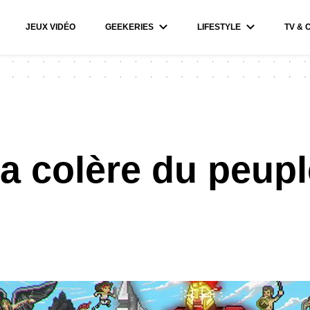
JEUX VIDÉO
GEEKERIES
LIFESTYLE
TV & 
la colère du peup