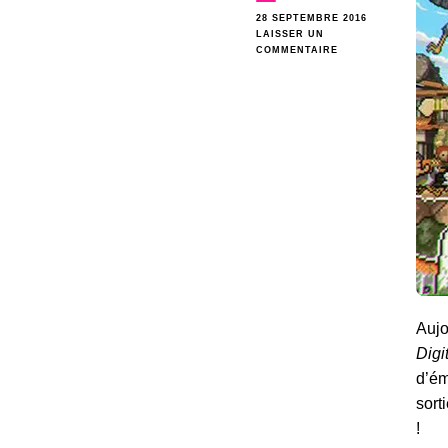
28 SEPTEMBRE 2016
LAISSER UN
SUR
COMMENTAIRE
LIBÈRE
LA
COLÈRE
DU
PEUPLE
AVEC
OKHLOS
Aujo
Digi
d’ém
sort
!