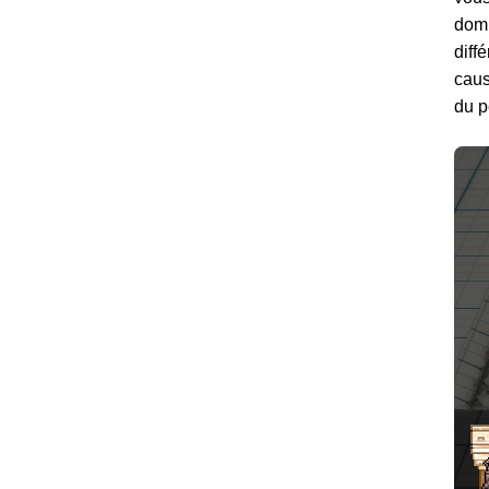
domi
diff
caus
du p