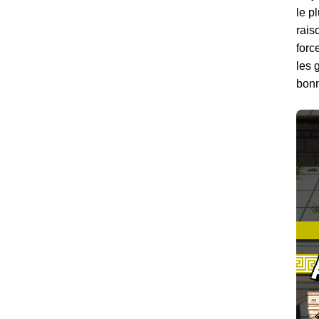
le p
rais
forc
les 
bonn