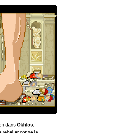
ien dans
Okhlos
,
 rebeller contre la