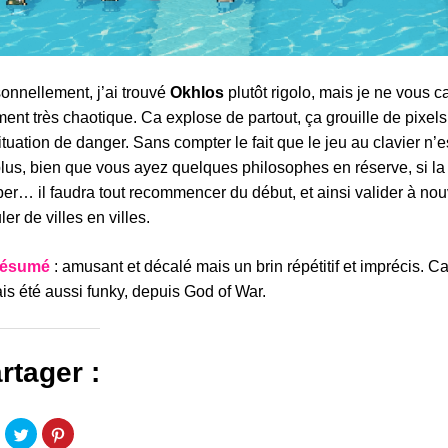
onnellement, j’ai trouvé
Okhlos
plutôt rigolo, mais je ne vous c
ment très chaotique. Ca explose de partout, ça grouille de pixels 
ituation de danger. Sans compter le fait que le jeu au clavier n’e
lus, bien que vous ayez quelques philosophes en réserve, si la
per… il faudra tout recommencer du début, et ainsi valider à n
ler de villes en villes.
résumé
: amusant et décalé mais un brin répétitif et imprécis. C
is été aussi funky, depuis God of War.
rtager :
liquez
Cliquez
Cliquez
our
pour
pour