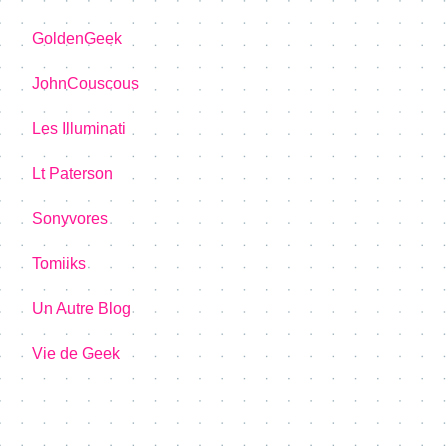
GoldenGeek
JohnCouscous
Les Illuminati
Lt Paterson
Sonyvores
Tomiiks
Un Autre Blog
Vie de Geek