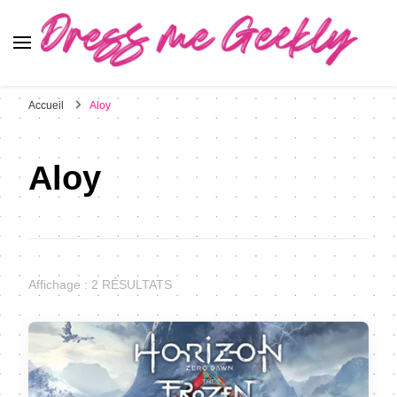
Dress Me Geekly
It's Good to Be Geek
Accueil
Aloy
Aloy
Affichage : 2 RÉSULTATS