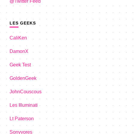
@Twitter Feed
LES GEEKS
CaliKen
DamonX
Geek Test
GoldenGeek
JohnCouscous
Les Illuminati
Lt Paterson
Sonyvores