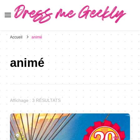
Dress Me Geekly
It's Good to Be Geek
Accueil
animé
animé
Affichage : 3 RÉSULTATS