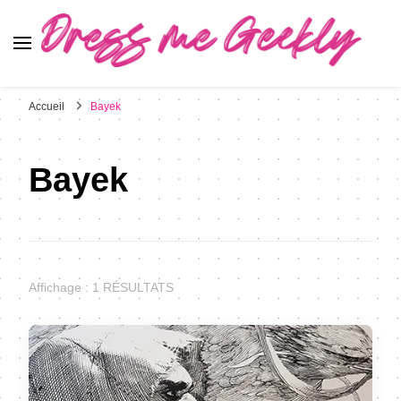
Dress Me Geekly
It's Good to Be Geek
Accueil
Bayek
Bayek
Affichage : 1 RÉSULTATS