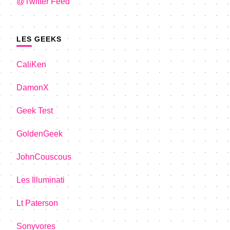
@Twitter Feed
LES GEEKS
CaliKen
DamonX
Geek Test
GoldenGeek
JohnCouscous
Les Illuminati
Lt Paterson
Sonyvores