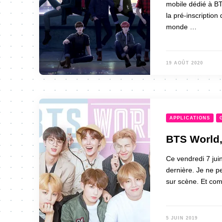
mobile dédié à BT
la pré-inscription
monde …
19 AOÛT 2020
APPLICATIONS
BTS World,
Ce vendredi 7 juin
dernière. Je ne p
sur scène. Et co
5 JUIN 2019