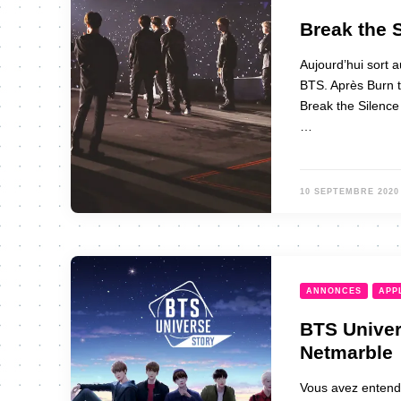
Break the 
Aujourd’hui sort 
BTS. Après Burn t
Break the Silence
…
10 SEPTEMBRE 2020
ANNONCES
APP
BTS Univer
Netmarble
Vous avez entendu