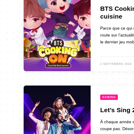
BTS Cookin
cuisine
Parce que ce qui 
route sur l’actual
le dernier jeu mo
2 SEPTEMBRE 2024
GAMING
Let’s Sing 
À chaque année so
coupe pas. Désorm