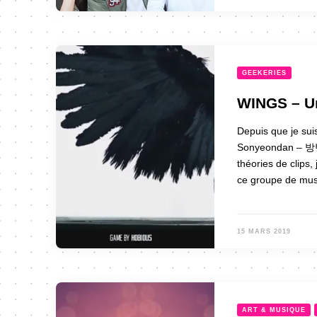
GEEKERIES
WINGS – Un
Depuis que je sui
Sonyeondan – 방탄
théories de clips,
ce groupe de mu
15 MARS 2019
ART & MUSIQUE