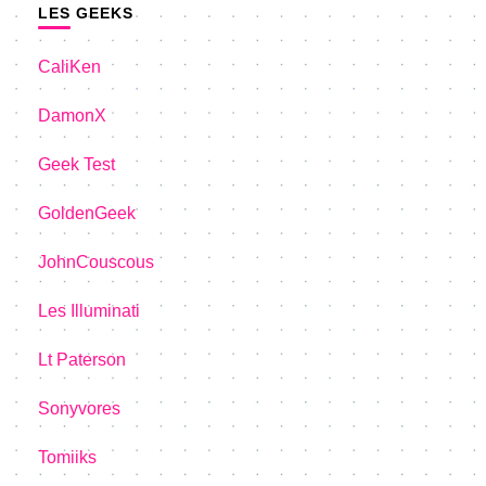
LES GEEKS
CaliKen
DamonX
Geek Test
GoldenGeek
JohnCouscous
Les Illuminati
Lt Paterson
Sonyvores
Tomiiks