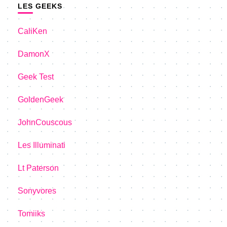
LES GEEKS
CaliKen
DamonX
Geek Test
GoldenGeek
JohnCouscous
Les Illuminati
Lt Paterson
Sonyvores
Tomiiks