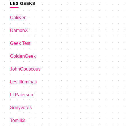
LES GEEKS
CaliKen
DamonX
Geek Test
GoldenGeek
JohnCouscous
Les Illuminati
Lt Paterson
Sonyvores
Tomiiks