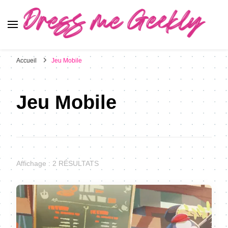
Dress Me Geekly
It's Good to Be Geek
Accueil
Jeu Mobile
Jeu Mobile
Affichage : 2 RÉSULTATS