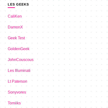
LES GEEKS
CaliKen
DamonX
Geek Test
GoldenGeek
JohnCouscous
Les Illuminati
Lt Paterson
Sonyvores
Tomiiks