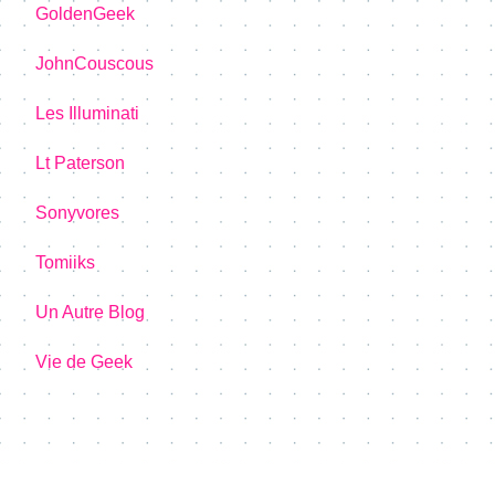
GoldenGeek
JohnCouscous
Les Illuminati
Lt Paterson
Sonyvores
Tomiiks
Un Autre Blog
Vie de Geek