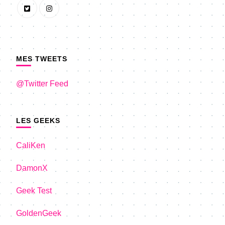
MES TWEETS
@Twitter Feed
LES GEEKS
CaliKen
DamonX
Geek Test
GoldenGeek