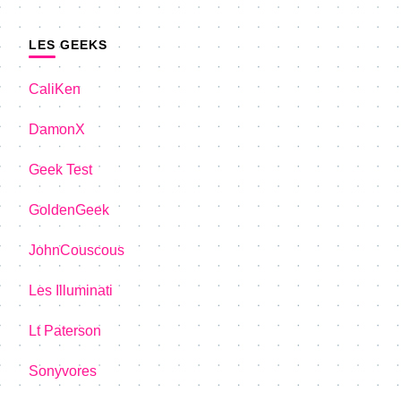
LES GEEKS
CaliKen
DamonX
Geek Test
GoldenGeek
JohnCouscous
Les Illuminati
Lt Paterson
Sonyvores