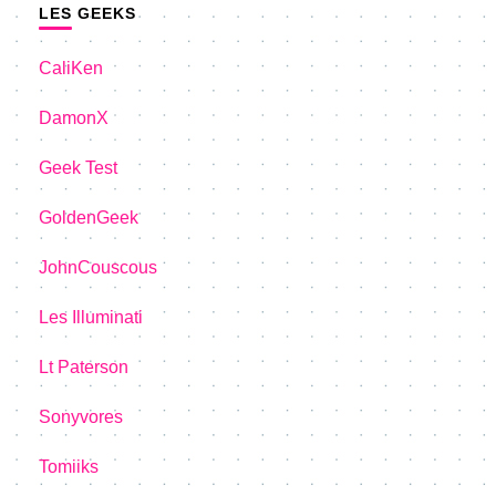
LES GEEKS
CaliKen
DamonX
Geek Test
GoldenGeek
JohnCouscous
Les Illuminati
Lt Paterson
Sonyvores
Tomiiks