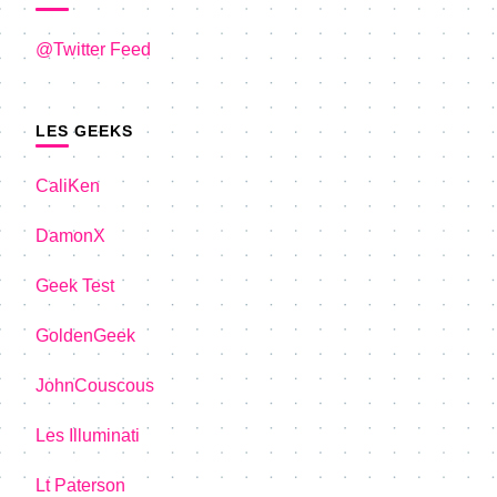
@Twitter Feed
LES GEEKS
CaliKen
DamonX
Geek Test
GoldenGeek
JohnCouscous
Les Illuminati
Lt Paterson