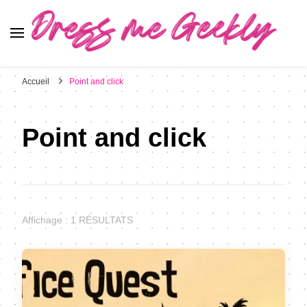
Dress Me Geekly
It's Good to Be Geek
Accueil
Point and click
Point and click
Affichage : 1 RÉSULTATS