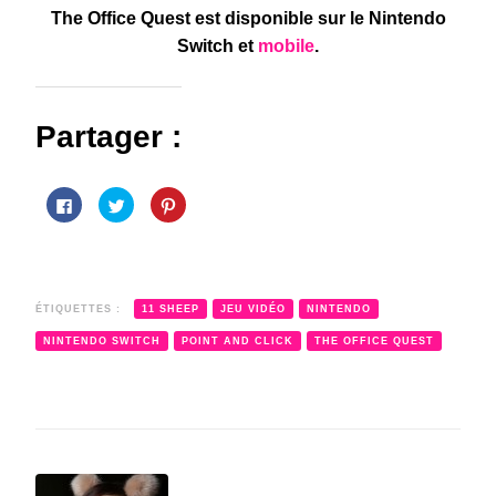
The Office Quest est disponible sur le Nintendo
Switch et
mobile
.
Partager :
Cliquez
Cliquez
Cliquez
pour
pour
pour
partager
partager
partager
sur
sur
sur
Facebook(ouvre
Twitter(ouvre
Pinterest(ouvre
dans
dans
dans
une
une
une
nouvelle
nouvelle
nouvelle
fenêtre)
fenêtre)
fenêtre)
ÉTIQUETTES :
11 SHEEP
JEU VIDÉO
NINTENDO
NINTENDO SWITCH
POINT AND CLICK
THE OFFICE QUEST