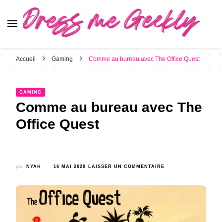
Dress Me Geekly
It's Good to Be Geek
Accueil
Gaming
Comme au bureau avec The Office Quest
GAMING
Comme au bureau avec The
Office Quest
SUR
par
NYAH
16 MAI 2020
LAISSER UN COMMENTAIRE
COMME
AU
BUREAU
AVEC
THE
OFFICE
QUEST