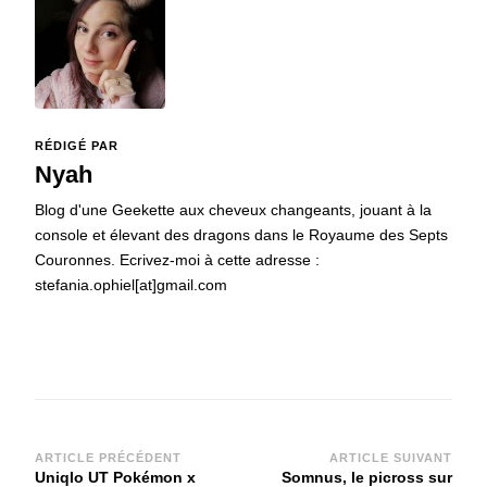
RÉDIGÉ PAR
Nyah
Blog d'une Geekette aux cheveux changeants, jouant à la
console et élevant des dragons dans le Royaume des Septs
Couronnes. Ecrivez-moi à cette adresse :
stefania.ophiel[at]gmail.com
Navigation
ARTICLE PRÉCÉDENT
ARTICLE SUIVANT
Uniqlo UT Pokémon x
Somnus, le picross sur