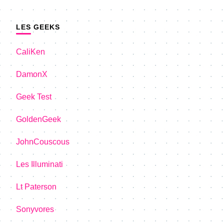
LES GEEKS
CaliKen
DamonX
Geek Test
GoldenGeek
JohnCouscous
Les Illuminati
Lt Paterson
Sonyvores