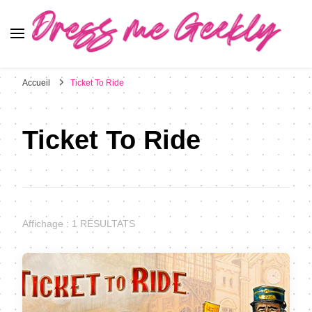
Dress Me Geekly
It's Good to Be Geek
Accueil
Ticket To Ride
Ticket To Ride
Affichage : 1 RÉSULTATS