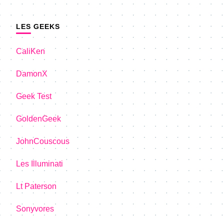
LES GEEKS
CaliKen
DamonX
Geek Test
GoldenGeek
JohnCouscous
Les Illuminati
Lt Paterson
Sonyvores