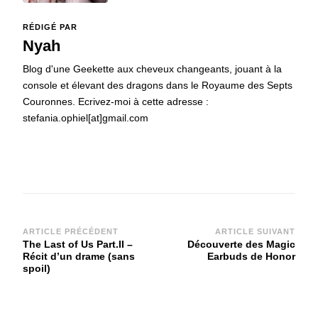
RÉDIGÉ PAR
Nyah
Blog d'une Geekette aux cheveux changeants, jouant à la
console et élevant des dragons dans le Royaume des Septs
Couronnes. Ecrivez-moi à cette adresse :
stefania.ophiel[at]gmail.com
Navigation
ARTICLE PRÉCÉDENT
ARTICLE SUIVANT
The Last of Us Part.II –
Découverte des Magic
d'article
Récit d’un drame (sans
Earbuds de Honor
spoil)