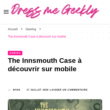
Dress Me Geekly
It's Good to Be Geek
Accueil
Gaming
The Innsmouth Case à découvrir sur mobile
GAMING
The Innsmouth Case à
découvrir sur mobile
SUR
par
NYAH
17 JUILLET 2020
LAISSER UN COMMENTAIRE
THE
INNSMOUTH
CASE
À
DÉCOUVRIR