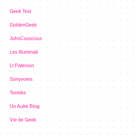
Geek Test
GoldenGeek
JohnCouscous
Les Illuminati
Lt Paterson
Sonyvores
Tomiiks
Un Autre Blog
Vie de Geek