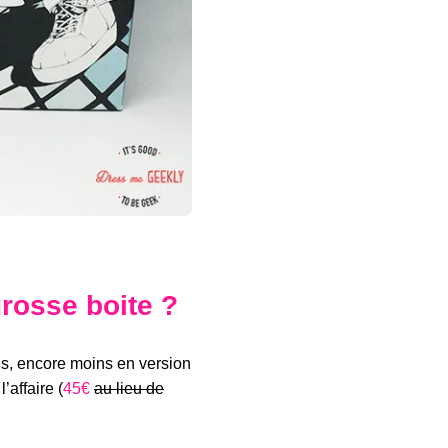
grosse boite ?
ns, encore moins en version
l’affaire (
45€
au lieu de