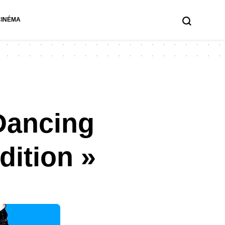
CINÉMA
Dancing
dition »