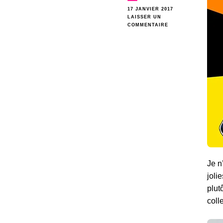
17 JANVIER 2017
LAISSER UN
SUR
COMMENTAIRE
UNBOXING
–
PERSONA
4
:
DANCING
ALL
NIGHT
« DISCO
FEVER
EDITION »
Je n
joli
plut
coll