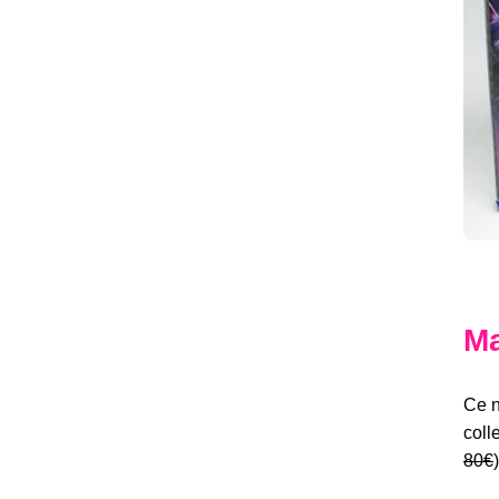
Ma
Ce n
coll
80€