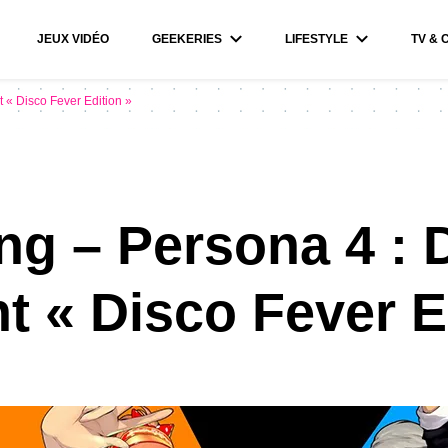
JEUX VIDÉO
GEEKERIES
LIFESTYLE
TV & 
 « Disco Fever Edition »
ng – Persona 4 : 
ht « Disco Fever E