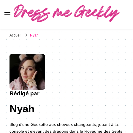
Dress Me Geekly
It's Good to Be Geek
Accueil
Nyah
Rédigé par
Nyah
Blog d'une Geekette aux cheveux changeants, jouant à la
console et élevant des dragons dans le Royaume des Septs