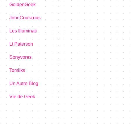
GoldenGeek
JohnCouscous
Les Illuminati
Lt Paterson
Sonyvores
Tomiiks
Un Autre Blog
Vie de Geek