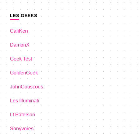
LES GEEKS
CaliKen
DamonX
Geek Test
GoldenGeek
JohnCouscous
Les Illuminati
Lt Paterson
Sonyvores