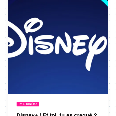
TV & CINÉMA
Disney+ ! Et toi, tu as craqué ?