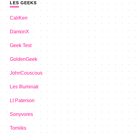
LES GEEKS
CaliKen
DamonX
Geek Test
GoldenGeek
JohnCouscous
Les Illuminati
Lt Paterson
Sonyvores
Tomiiks