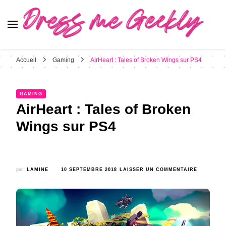
Dress Me Geekly
It's Good to Be Geek
Accueil
Gaming
AirHeart : Tales of Broken Wings sur PS4
GAMING
AirHeart : Tales of Broken
Wings sur PS4
SUR
par
LAMINE
10 SEPTEMBRE 2018
LAISSER UN COMMENTAIRE
AIRHEART
:
TALES
OF
BROKEN
WINGS
SUR