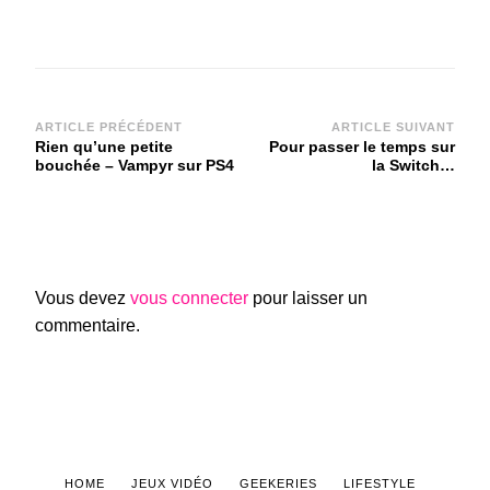
Navigation
ARTICLE PRÉCÉDENT
ARTICLE SUIVANT
Rien qu’une petite
Pour passer le temps sur
d'article
bouchée – Vampyr sur PS4
la Switch…
Vous devez
vous connecter
pour laisser un
commentaire.
HOME
JEUX VIDÉO
GEEKERIES
LIFESTYLE