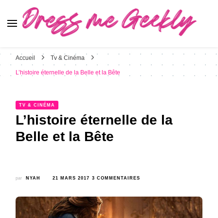
Dress Me Geekly
It's Good to Be Geek
Accueil
Tv & Cinéma
L’histoire éternelle de la Belle et la Bête
TV & CINÉMA
L’histoire éternelle de la
Belle et la Bête
SUR
par
NYAH
21 MARS 2017
3 COMMENTAIRES
L’HISTOIRE
ÉTERNELLE
DE
LA
BELLE