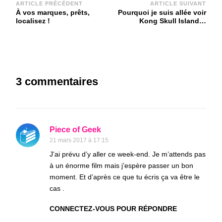
Navigation
ARTICLE PRÉCÉDENT
ARTICLE SUIVANT
À vos marques, prêts,
Pourquoi je suis allée voir
d'article
localisez !
Kong Skull Island…
3 commentaires
Piece of Geek
21 mars 2017 à 17:15
J’ai prévu d’y aller ce week-end. Je m’attends pas
à un énorme film mais j’espère passer un bon
moment. Et d’après ce que tu écris ça va être le
cas .
CONNECTEZ-VOUS POUR RÉPONDRE