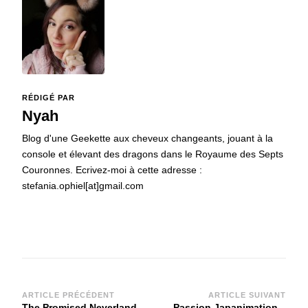
RÉDIGÉ PAR
Nyah
Blog d'une Geekette aux cheveux changeants, jouant à la
console et élevant des dragons dans le Royaume des Septs
Couronnes. Ecrivez-moi à cette adresse :
stefania.ophiel[at]gmail.com
Navigation
ARTICLE PRÉCÉDENT
ARTICLE SUIVANT
The Promised Neverland,
Passion Japanimation –