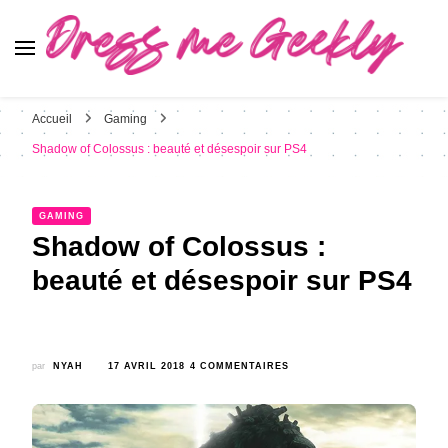
Dress Me Geekly
It's Good to Be Geek
Accueil
Gaming
Shadow of Colossus : beauté et désespoir sur PS4
GAMING
Shadow of Colossus :
beauté et désespoir sur PS4
SUR
par
NYAH
17 AVRIL 2018
4 COMMENTAIRES
SHADOW
OF
COLOSSUS
:
BEAUTÉ