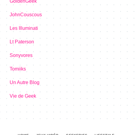
GoldenGeek
JohnCouscous
Les Illuminati
Lt Paterson
Sonyvores
Tomiiks
Un Autre Blog
Vie de Geek