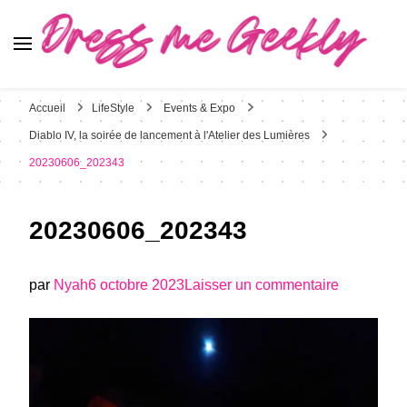
Dress Me Geekly
It's Good to Be Geek
Accueil
LifeStyle
Events & Expo
Diablo IV, la soirée de lancement à l'Atelier des Lumières
20230606_202343
20230606_202343
sur
par
Nyah
6 octobre 2023
Laisser un commentaire
20230606