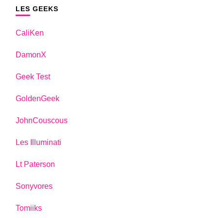
LES GEEKS
CaliKen
DamonX
Geek Test
GoldenGeek
JohnCouscous
Les Illuminati
Lt Paterson
Sonyvores
Tomiiks