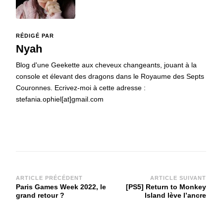
RÉDIGÉ PAR
Nyah
Blog d'une Geekette aux cheveux changeants, jouant à la
console et élevant des dragons dans le Royaume des Septs
Couronnes. Ecrivez-moi à cette adresse :
stefania.ophiel[at]gmail.com
Navigation
ARTICLE PRÉCÉDENT
ARTICLE SUIVANT
Paris Games Week 2022, le
[PS5] Return to Monkey
d'article
grand retour ?
Island lève l’ancre