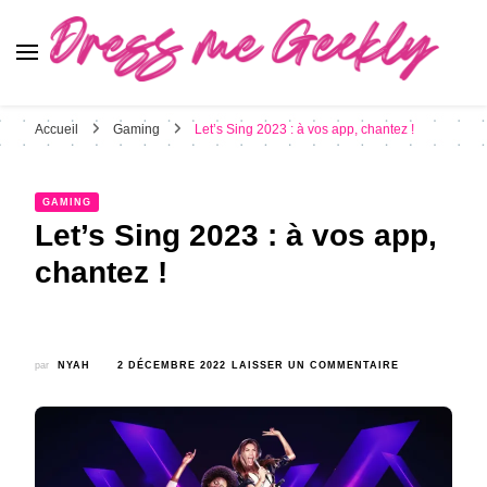
Dress Me Geekly
It's Good to Be Geek
Accueil
Gaming
Let’s Sing 2023 : à vos app, chantez !
GAMING
Let’s Sing 2023 : à vos app,
chantez !
SUR
par
NYAH
2 DÉCEMBRE 2022
LAISSER UN COMMENTAIRE
LET’S
SING
2023
:
À
VOS
APP,