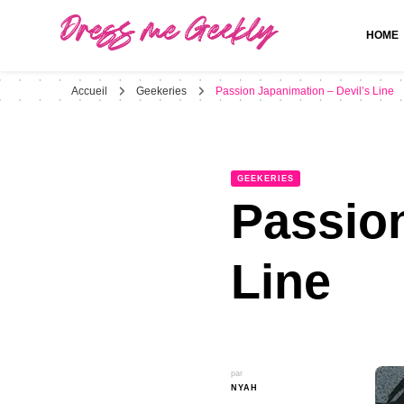
HOME
Dress Me Geekly
It's Good to Be Geek
Accueil
Geekeries
Passion Japanimation – Devil’s Line
GEEKERIES
Passion
Line
par
NYAH