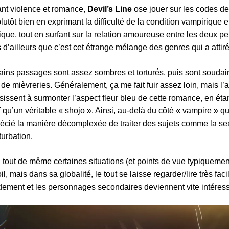
nt violence et romance,
Devil’s Line
ose jouer sur les codes des
 plutôt bien en exprimant la difficulté de la condition vampirique
ique, tout en surfant sur la relation amoureuse entre les deux 
s d’ailleurs que c’est cet étrange mélange des genres qui a attir
ains passages sont assez sombres et torturés, puis sont souda
 de mièvreries. Généralement, ça me fait fuir assez loin, mais l
sissent à surmonter l’aspect fleur bleu de cette romance, en éta
if qu’un véritable « shojo ». Ainsi, au-delà du côté « vampire » qui 
écié la manière décomplexée de traiter des sujets comme la sexu
urbation.
 a tout de même certaines situations (et points de vue typiqueme
oil, mais dans sa globalité, le tout se laisse regarder/lire très faci
dement et les personnages secondaires deviennent vite intéress