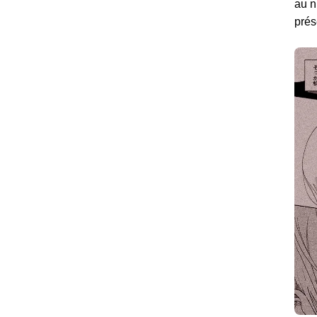
au n
prés