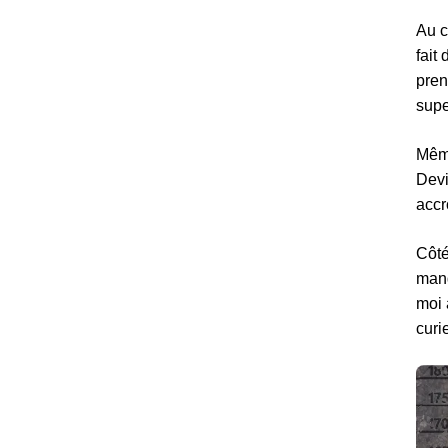
Au c
fait
pren
supe
Même
Devi
accr
Côté
mang
moi 
curi