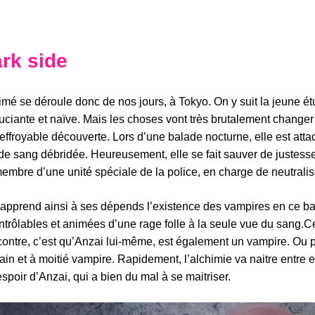
rk side
imé se déroule donc de nos jours, à Tokyo. On y suit la jeune é
uciante et naïve. Mais les choses vont très brutalement changer 
effroyable découverte. Lors d’une balade nocturne, elle est att
 de sang débridée. Heureusement, elle se fait sauver de justesse
embre d’une unité spéciale de la police, en charge de neutralis
 apprend ainsi à ses dépends l’existence des vampires en ce b
ntrôlables et animées d’une rage folle à la seule vue du sang.Ce
contre, c’est qu’Anzai lui-même, est également un vampire. Ou p
in et à moitié vampire. Rapidement, l’alchimie va naitre entre 
spoir d’Anzai, qui a bien du mal à se maitriser.