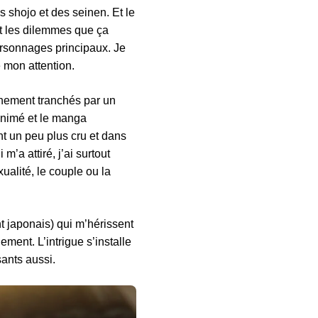
 shojo et des seinen. Et le
 et les dilemmes que ça
personnages principaux. Je
é mon attention.
inement tranchés par un
’animé et le manga
nt un peu plus cru et dans
m’a attiré, j’ai surtout
alité, le couple ou la
nt japonais) qui m’hérissent
lement. L’intrigue s’installe
ants aussi.