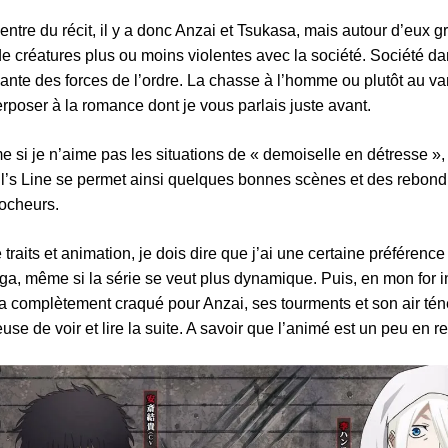
entre du récit, il y a donc Anzai et Tsukasa, mais autour d’eux gr
 de créatures plus ou moins violentes avec la société. Société dan
ante des forces de l’ordre. La chasse à l’homme ou plutôt au va
rposer à la romance dont je vous parlais juste avant.
 si je n’aime pas les situations de « demoiselle en détresse », e
l’s Line se permet ainsi quelques bonnes scènes et des rebon
ocheurs.
 traits et animation, je dois dire que j’ai une certaine préférenc
a, même si la série se veut plus dynamique. Puis, en mon for in
a complètement craqué pour Anzai, ses tourments et son air tén
euse de voir et lire la suite. A savoir que l’animé est un peu en r