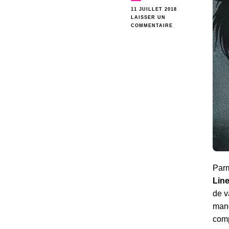
11 JUILLET 2018
LAISSER UN
SUR
COMMENTAIRE
PASSION
JAPANIMATION
–
DEVIL’S
LINE
Parm
Lin
de v
mang
comp