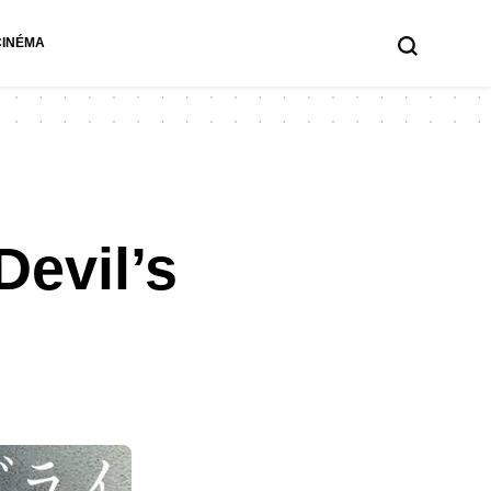
CINÉMA
Devil’s