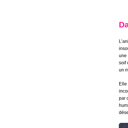
Da
L’an
inso
une 
soif
un m
Elle
inco
par 
huma
dése