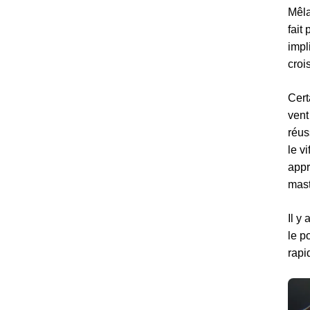
Mêla
fait
impl
croi
Cert
vent
réus
le v
appr
mast
Il y
le p
rapi