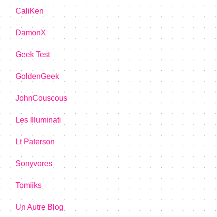
CaliKen
DamonX
Geek Test
GoldenGeek
JohnCouscous
Les Illuminati
Lt Paterson
Sonyvores
Tomiiks
Un Autre Blog