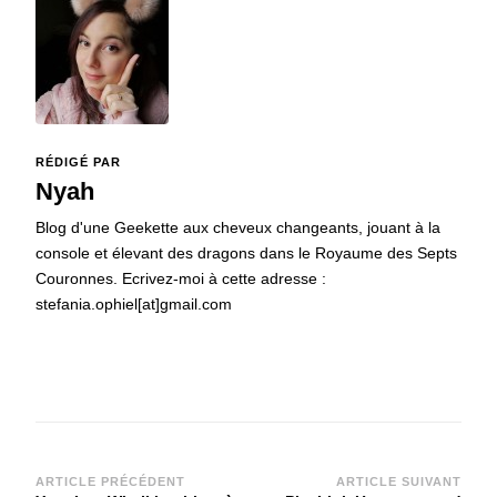
RÉDIGÉ PAR
Nyah
Blog d'une Geekette aux cheveux changeants, jouant à la
console et élevant des dragons dans le Royaume des Septs
Couronnes. Ecrivez-moi à cette adresse :
stefania.ophiel[at]gmail.com
Navigation
ARTICLE PRÉCÉDENT
ARTICLE SUIVANT