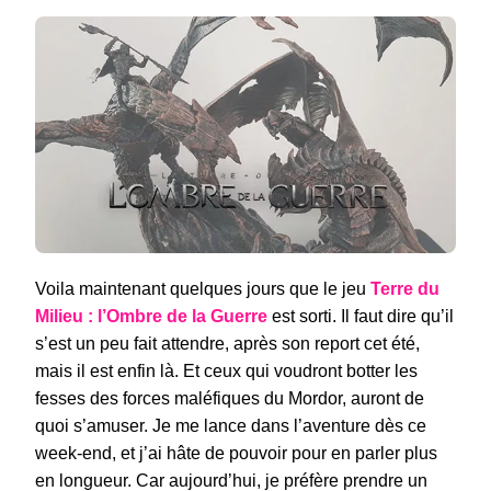
–
COLLECTOR
TERRE
DU
MILIEU
:
L’OMBRE
DE
LA
GUERRE
« MITHRIL
EDITION »
Voila maintenant quelques jours que le jeu
Terre du
Milieu : l’Ombre de la Guerre
est sorti. Il faut dire qu’il
s’est un peu fait attendre, après son report cet été,
mais il est enfin là. Et ceux qui voudront botter les
fesses des forces maléfiques du Mordor, auront de
quoi s’amuser. Je me lance dans l’aventure dès ce
week-end, et j’ai hâte de pouvoir pour en parler plus
en longueur. Car aujourd’hui, je préfère prendre un