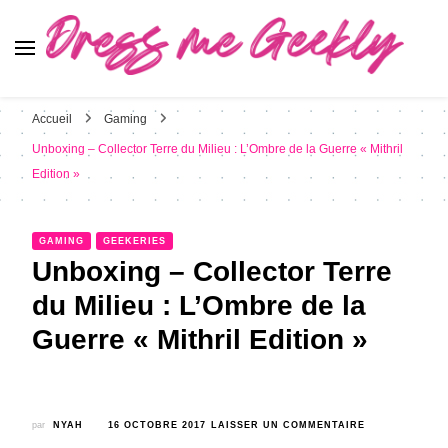
Dress Me Geekly
It's Good to Be Geek
Accueil
Gaming
Unboxing – Collector Terre du Milieu : L’Ombre de la Guerre « Mithril
Edition »
GAMING
GEEKERIES
Unboxing – Collector Terre
du Milieu : L’Ombre de la
Guerre « Mithril Edition »
SUR
par
NYAH
16 OCTOBRE 2017
LAISSER UN COMMENTAIRE
UNBOXING